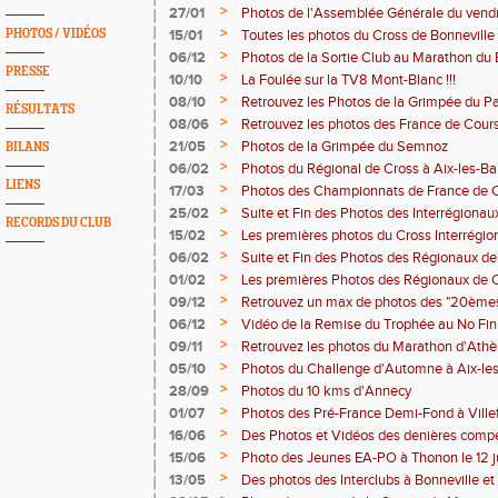
>
27/01
Photos de l'Assemblée Générale du vendre
>
PHOTOS / VIDÉOS
15/01
Toutes les photos du Cross de Bonneville
>
06/12
Photos de la Sortie Club au Marathon du 
PRESSE
>
10/10
La Foulée sur la TV8 Mont-Blanc !!!
>
08/10
Retrouvez les Photos de la Grimpée du Pa
RÉSULTATS
St-Julien
>
08/06
Retrouvez les photos des France de Cou
>
21/05
Photos de la Grimpée du Semnoz
BILANS
>
06/02
Photos du Régional de Cross à Aix-les-Ba
LIENS
>
17/03
Photos des Championnats de France de C
>
25/02
Suite et Fin des Photos des Interrégiona
RECORDS DU CLUB
>
15/02
Les premières photos du Cross Interrégi
>
06/02
Suite et Fin des Photos des Régionaux de
>
01/02
Les premières Photos des Régionaux de C
>
09/12
Retrouvez un max de photos des "20ème
sur le blog de Claude Monaco !
>
06/12
Vidéo de la Remise du Trophée au No Fini
Albert de Monaco à Jérôme Challier !!!
>
09/11
Retrouvez les photos du Marathon d'Ath
>
05/10
Photos du Challenge d'Automne à Aix-le
>
28/09
Photos du 10 kms d'Annecy
>
01/07
Photos des Pré-France Demi-Fond à Ville
>
16/06
Des Photos et Vidéos des denières compé
>
15/06
Photo des Jeunes EA-PO à Thonon le 12 j
>
13/05
Des photos des Interclubs à Bonneville e