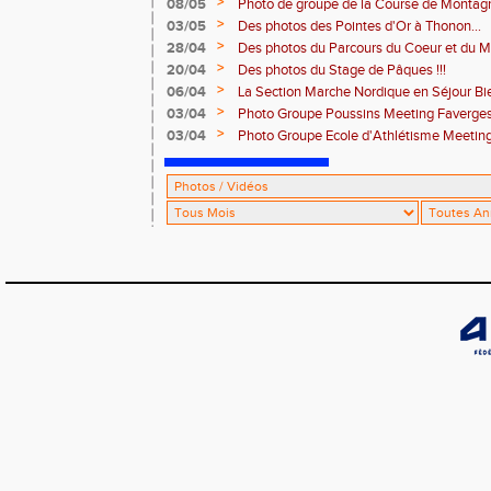
Ville-la-Grand
>
08/05
Photo de groupe de la Course de Montag
>
03/05
Des photos des Pointes d'Or à Thonon...
>
28/04
Des photos du Parcours du Coeur et du Mee
>
20/04
Des photos du Stage de Pâques !!!
>
06/04
La Section Marche Nordique en Séjour Bi
>
03/04
Photo Groupe Poussins Meeting Faverge
>
03/04
Photo Groupe Ecole d'Athlétisme Meetin