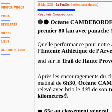
16 Mai 2026 -
La Foulée
(Gestionnaire du site)
PHOTOS / VIDÉOS
Résultats Compétitions
PRESSE
🟠⚫️
Océane CAMDEBORDE bo
RÉSULTATS
premier 80 km avec panache 
BILANS
LIENS
Quelle performance pour notre a
l’
Entente Athlétique de l’Arv
RECORDS DU CLUB
end sur le
Trail de Haute Prov
Après les encouragements du cl
matinal de
6h30
,
Océane CA
relevé avec brio le défi de son
t
kilomètres
💪
➡️
65e au classement général