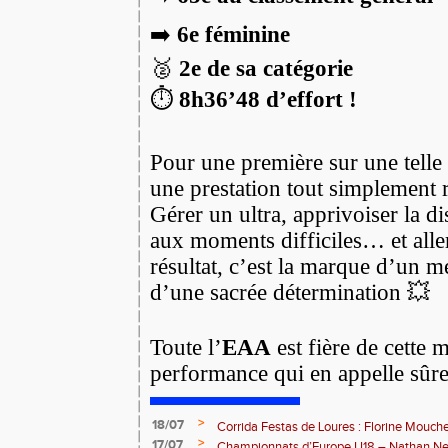
➡️
6e féminine
🥈
2e de sa catégorie
⏱️
8h36’48 d’effort !
Pour une première sur une telle 
une prestation tout simplement
Gérer un ultra, apprivoiser la di
aux moments difficiles… et aller
résultat, c’est la marque d’un me
d’une sacrée détermination 💥
Toute l’
EAA
est fière de cette 
performance qui en appelle sûr
>
18/07
Corrida Festas de Loures : Florine Mouch
>
17/07
! 🇵🇹
Championnats d’Europe U18 – Nathan Neri