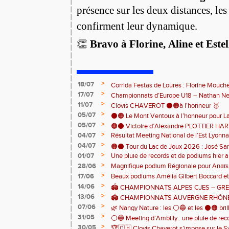
présence sur les deux distances, le
confirment leur dynamique.
👏
Bravo à Florine, Aline et Estel
>
18/07
Corrida Festas de Loures : Florine Mouch
>
17/07
! 🇵🇹
Championnats d’Europe U18 – Nathan Neri
>
11/07
🇨🇭🏃
Clovis CHAVEROT ⚫️🟠à l’honneur 🥇
>
05/07
⚫️🟠 Le Mont Ventoux à l’honneur pour L
>
05/07
🟠⚫️ Victoire d’Alexandre PLOTTIER HA
>
04/07
Résultat Meeting National de l’Est Lyonna
– La Garinette ! 🏆👏
>
04/07
🟠⚫️ Tour du Lac de Joux 2026 : José Sa
>
01/07
Une pluie de records et de podiums hier a
catégorie ! 🏃‍♂️🏆
clôturer en beauté cette belle saison d’at
>
28/06
Magnifique podium Régionale pour Anaï
>
17/06
Beaux podiums Amélia Gilbert Boccard et 
>
14/06
🏟️ CHAMPIONNATS ALPES CJES – GREN
>
13/06
2026
🏟️ CHAMPIONNATS AUVERGNE RHÔNE
>
07/06
Pontcharra 📅 Samedi 13 juin 2026
🌿 Nangy Nature : les ⚪️🔵 et les ⚫️🟠 brill
>
31/05
⚪️🔵 Meeting d’Ambilly : une pluie de rec
>
30/05
🏆🇨🇭 Clovis Chaverot s’impose sur le Sw