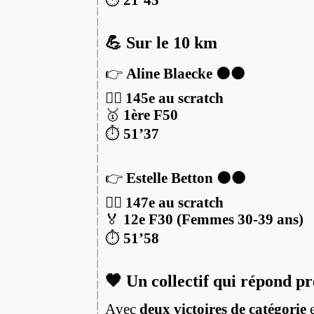
💪 Sur le 10 km
👉
Aline Blaecke 🟠⚫️
🏃‍♀️
145e au scratch
🥇
1ère F50
⏱️
51’37
👉
Estelle Betton 🟠⚫️
🏃‍♀️
147e au scratch
🏅
12e F30 (Femmes 30-39 ans)
⏱️
51’58
🧡 Un collectif qui répond pr
Avec
deux victoires de catégorie
e