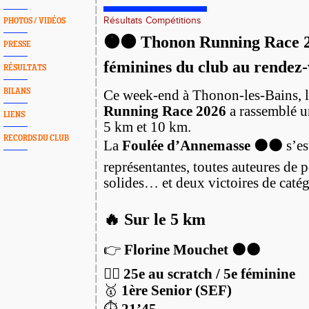
Résultats Compétitions
PHOTOS / VIDÉOS
🟠⚫️ Thonon Running Race 20
PRESSE
féminines du club au rendez-
RÉSULTATS
BILANS
Ce week-end à Thonon-les-Bains, 
Running Race 2026
a rassemblé u
LIENS
5 km et 10 km.
RECORDS DU CLUB
La
Foulée d’Annemasse 🟠⚫️
s’es
représentantes, toutes auteures de 
solides… et deux victoires de caté
🔥 Sur le 5 km
👉
Florine Mouchet 🟠⚫️
🏃‍♀️
25e au scratch / 5e féminine
🥇
1ère Senior (SEF)
⏱️
21’45