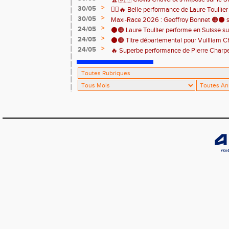
athlètes de l’EAA ! ⚫️🟠
>
30/05
🏃‍♀️🔥 Belle performance de Laure Toullie
>
30/05
! 🔥🏃‍♀️
Maxi-Race 2026 : Geoffroy Bonnet 🟠⚫️ s
>
24/05
en catégorie M0 sur le Tour du Lac 100 k
⚫️🟠 Laure Toullier performe en Suisse s
>
24/05
⚫️🟠 Titre départemental pour Vuilliam C
>
24/05
🔥 Superbe performance de Pierre Charpent
Grande montagne