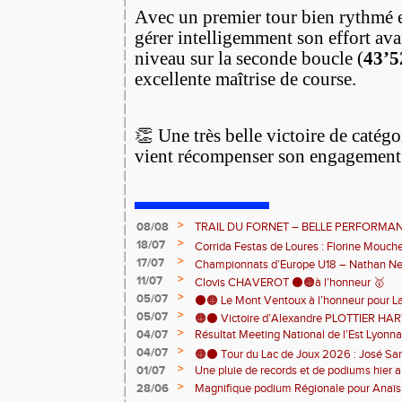
Avec un premier tour bien rythmé
gérer intelligemment son effort av
niveau sur la seconde boucle (
43’5
excellente maîtrise de course.
👏 Une très belle victoire de catégo
vient récompenser son engagement e
>
08/08
TRAIL DU FORNET – BELLE PERFORMA
>
CHARPENTIER ⚫️🟠 💪
18/07
Corrida Festas de Loures : Florine Mouch
>
17/07
! 🇵🇹
Championnats d’Europe U18 – Nathan Neri
>
11/07
🇨🇭🏃
Clovis CHAVEROT ⚫️🟠à l’honneur 🥇
>
05/07
⚫️🟠 Le Mont Ventoux à l’honneur pour L
>
05/07
🟠⚫️ Victoire d’Alexandre PLOTTIER HA
>
04/07
Résultat Meeting National de l’Est Lyonna
– La Garinette ! 🏆👏
>
04/07
🟠⚫️ Tour du Lac de Joux 2026 : José Sa
>
01/07
Une pluie de records et de podiums hier a
catégorie ! 🏃‍♂️🏆
clôturer en beauté cette belle saison d’at
>
28/06
Magnifique podium Régionale pour Anaï