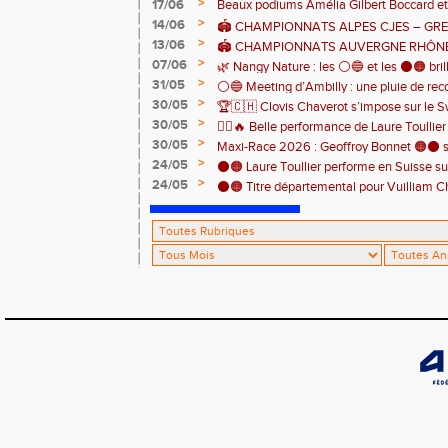
>
17/06
Beaux podiums Amélia Gilbert Boccard et 
>
14/06
🏟️ CHAMPIONNATS ALPES CJES – GREN
>
13/06
2026
🏟️ CHAMPIONNATS AUVERGNE RHÔNE
>
07/06
Pontcharra 📅 Samedi 13 juin 2026
🌿 Nangy Nature : les ⚪️🔵 et les ⚫️🟠 brill
>
31/05
⚪️🔵 Meeting d’Ambilly : une pluie de rec
>
30/05
🏆🇨🇭 Clovis Chaverot s’impose sur le Sw
athlètes de l’EAA ! ⚫️🟠
>
30/05
🏃‍♀️🔥 Belle performance de Laure Toullie
>
30/05
! 🔥🏃‍♀️
Maxi-Race 2026 : Geoffroy Bonnet 🟠⚫️ s
>
24/05
en catégorie M0 sur le Tour du Lac 100 k
⚫️🟠 Laure Toullier performe en Suisse s
>
24/05
⚫️🟠 Titre départemental pour Vuilliam C