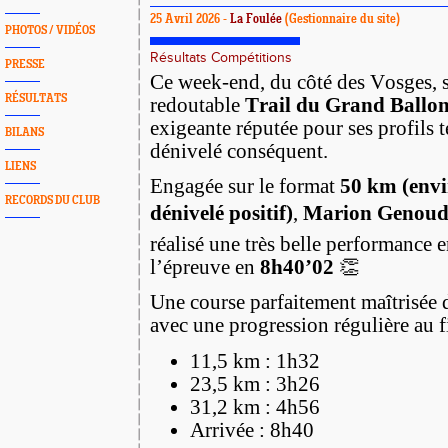
25 Avril 2026 -
La Foulée
(Gestionnaire du site)
PHOTOS / VIDÉOS
Résultats Compétitions
PRESSE
Ce week-end, du côté des Vosges, se
RÉSULTATS
redoutable
Trail du Grand Ballo
exigeante réputée pour ses profils 
BILANS
dénivelé conséquent.
LIENS
Engagée sur le format
50 km (env
RECORDS DU CLUB
dénivelé positif)
,
Marion Genoud
réalisé une très belle performance 
l’épreuve en
8h40’02
👏
Une course parfaitement maîtrisée 
avec une progression régulière au fi
11,5 km : 1h32
23,5 km : 3h26
31,2 km : 4h56
Arrivée : 8h40