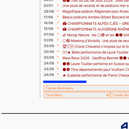
04/07
🟠⚫️ Tour du Lac de Joux 2026 : José Sa
>
01/07
Une pluie de records et de podiums hier a
catégorie ! 🏃‍♂️🏆
clôturer en beauté cette belle saison d’at
>
28/06
Magnifique podium Régionale pour Anaï
>
17/06
Beaux podiums Amélia Gilbert Boccard et 
>
14/06
🏟️ CHAMPIONNATS ALPES CJES – GREN
>
13/06
2026
🏟️ CHAMPIONNATS AUVERGNE RHÔNE
>
07/06
Pontcharra 📅 Samedi 13 juin 2026
🌿 Nangy Nature : les ⚪️🔵 et les ⚫️🟠 brill
>
31/05
⚪️🔵 Meeting d’Ambilly : une pluie de rec
>
30/05
🏆🇨🇭 Clovis Chaverot s’impose sur le Sw
athlètes de l’EAA ! ⚫️🟠
>
30/05
🏃‍♀️🔥 Belle performance de Laure Toullie
>
30/05
! 🔥🏃‍♀️
Maxi-Race 2026 : Geoffroy Bonnet 🟠⚫️ s
>
24/05
en catégorie M0 sur le Tour du Lac 100 k
⚫️🟠 Laure Toullier performe en Suisse s
>
24/05
⚫️🟠 Titre départemental pour Vuilliam C
>
24/05
🔥 Superbe performance de Pierre Charpent
Grande montagne