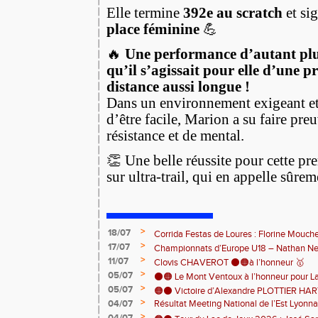
Elle termine
392e au scratch
et si
place féminine
💪
🔥
Une performance d’autant pl
qu’il s’agissait pour elle d’une 
distance aussi longue !
Dans un environnement exigeant et 
d’être facile, Marion a su faire pre
résistance et de mental.
👏 Une belle réussite pour cette pr
sur ultra-trail, qui en appelle sûrem
>
18/07
Corrida Festas de Loures : Florine Mouch
>
17/07
! 🇵🇹
Championnats d’Europe U18 – Nathan Neri
>
11/07
🇨🇭🏃
Clovis CHAVEROT ⚫️🟠à l’honneur 🥇
>
05/07
⚫️🟠 Le Mont Ventoux à l’honneur pour L
>
05/07
🟠⚫️ Victoire d’Alexandre PLOTTIER HA
>
04/07
Résultat Meeting National de l’Est Lyonna
– La Garinette ! 🏆👏
>