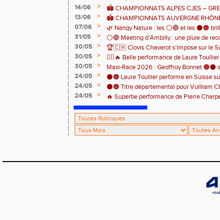
>
14/06
🏟️ CHAMPIONNATS ALPES CJES – GREN
>
13/06
2026
🏟️ CHAMPIONNATS AUVERGNE RHÔNE
>
07/06
Pontcharra 📅 Samedi 13 juin 2026
🌿 Nangy Nature : les ⚪️🔵 et les ⚫️🟠 brill
>
31/05
⚪️🔵 Meeting d’Ambilly : une pluie de rec
>
30/05
🏆🇨🇭 Clovis Chaverot s’impose sur le Sw
athlètes de l’EAA ! ⚫️🟠
>
30/05
🏃‍♀️🔥 Belle performance de Laure Toullie
>
30/05
! 🔥🏃‍♀️
Maxi-Race 2026 : Geoffroy Bonnet 🟠⚫️ s
>
24/05
en catégorie M0 sur le Tour du Lac 100 k
⚫️🟠 Laure Toullier performe en Suisse s
>
24/05
⚫️🟠 Titre départemental pour Vuilliam C
>
24/05
🔥 Superbe performance de Pierre Charpent
Grande montagne