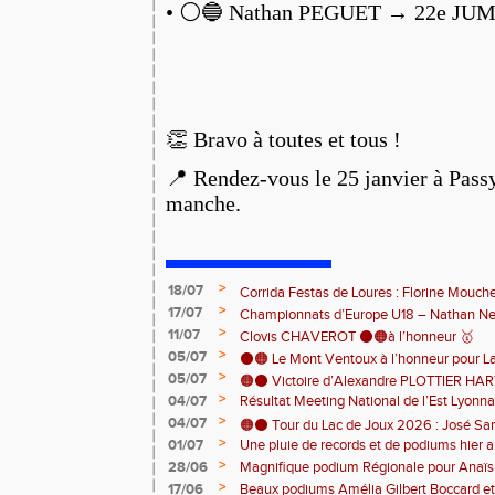
• ⚪️🔵 Nathan PEGUET → 22e JU
👏 Bravo à toutes et tous !
📍 Rendez-vous le 25 janvier à Pass
manche.
>
18/07
Corrida Festas de Loures : Florine Mouch
>
17/07
! 🇵🇹
Championnats d’Europe U18 – Nathan Neri
>
11/07
🇨🇭🏃
Clovis CHAVEROT ⚫️🟠à l’honneur 🥇
>
05/07
⚫️🟠 Le Mont Ventoux à l’honneur pour L
>
05/07
🟠⚫️ Victoire d’Alexandre PLOTTIER HA
>
04/07
Résultat Meeting National de l’Est Lyonna
– La Garinette ! 🏆👏
>
04/07
🟠⚫️ Tour du Lac de Joux 2026 : José Sa
>
01/07
Une pluie de records et de podiums hier a
catégorie ! 🏃‍♂️🏆
clôturer en beauté cette belle saison d’at
>
28/06
Magnifique podium Régionale pour Anaï
>
17/06
Beaux podiums Amélia Gilbert Boccard et 