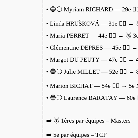
• 🔵⚪️ Myriam RICHARD — 29e 🏃‍
• Linda HRUŠKOVÁ — 31e 🏃‍♀️ → 
• Maria PERRET — 44e 🏃‍♀️ → 🥉 
• Clémentine DEPRES — 45e 🏃‍♀️ →
• Margot DU PEUTY — 47e 🏃‍♀️ →
• 🔵⚪️ Julie MILLET — 52e 🏃‍♀️ → 
• Marion BICHAT — 54e 🏃‍♀️ → 5e
• 🔵⚪️ Laurence BARATAY — 60e 
➡️ 🥇 1ères par équipes – Masters
➡️ 5e par équipes – TCF