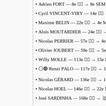
• Adrien FORT — 8e 🏃‍♂️ → 8e SEM
• Cyril VINCENT-VIRY — 14e 🏃‍♂️
• Maxime BELIN — 22e 🏃‍♂️ → 4e 
• Aloïs MOUTARDIER — 24e 🏃‍♂️ 
• Nicolas PERRIER — 57e 🏃‍♂️ → 4
• Olivier JOUBERT — 59e 🏃‍♂️ → 5
• Willy MOLLE — 113e 🏃‍♂️ → 15e
• ⚪️🔵 Renzi PALO — 117e 🏃‍♂️ → 
• Nicolas GÉRARD — 136e 🏃‍♂️ → 
• Nicolas HOEL — 146e 🏃‍♂️ → 22e
• José SARDINHA — 168e 🏃‍♂️ → 