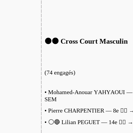
⚫️🟠 Cross Court Masculin
(74 engagés)
• Mohamed-Anouar YAHYAOUI — 3e
SEM
• Pierre CHARPENTIER — 8e 🏃‍♂️
• ⚪️🔵 Lilian PEGUET — 14e 🏃‍♂️ 