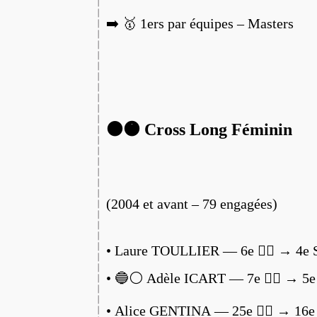
➡️ 🥇 1ers par équipes – Masters
⚫️🟠 Cross Long Féminin
(2004 et avant – 79 engagées)
• Laure TOULLIER — 6e 🏃‍♀️ → 4e
• 🔵⚪️ Adèle ICART — 7e 🏃‍♀️ → 5
• Alice GENTINA — 25e 🏃‍♀️ → 16e