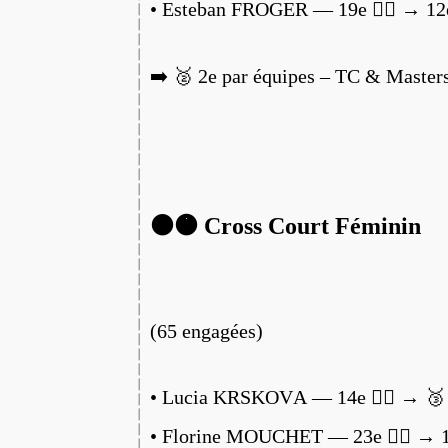
• Esteban FROGER — 19e 🏃‍♂️ → 1
➡️ 🥈 2e par équipes – TC & Master
⚫️🟠 Cross Court Féminin
(65 engagées)
• Lucia KRSKOVA — 14e 🏃‍♀️ → 🥉
• Florine MOUCHET — 23e 🏃‍♀️ → 