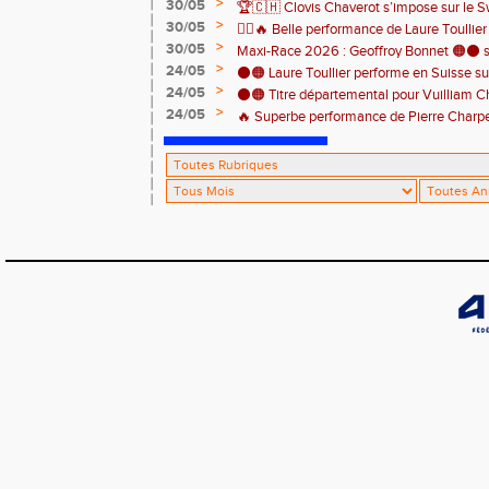
>
30/05
🏆🇨🇭 Clovis Chaverot s’impose sur le Sw
athlètes de l’EAA ! ⚫️🟠
>
30/05
🏃‍♀️🔥 Belle performance de Laure Toullie
>
30/05
! 🔥🏃‍♀️
Maxi-Race 2026 : Geoffroy Bonnet 🟠⚫️ s
>
24/05
en catégorie M0 sur le Tour du Lac 100 k
⚫️🟠 Laure Toullier performe en Suisse s
>
24/05
⚫️🟠 Titre départemental pour Vuilliam C
>
24/05
🔥 Superbe performance de Pierre Charpent
Grande montagne