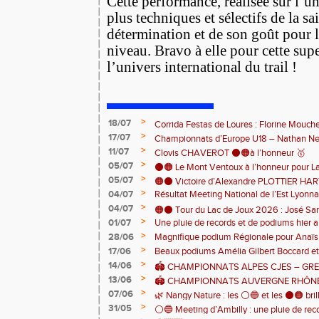
Cette performance, réalisée sur l’un
plus techniques et sélectifs de la s
détermination et de son goût pour l
niveau. Bravo à elle pour cette sup
l’univers international du trail !
>
18/07
Corrida Festas de Loures : Florine Mouch
>
17/07
! 🇵🇹
Championnats d’Europe U18 – Nathan Neri
>
11/07
🇨🇭🏃
Clovis CHAVEROT ⚫️🟠à l’honneur 🥇
>
05/07
⚫️🟠 Le Mont Ventoux à l’honneur pour L
>
05/07
🟠⚫️ Victoire d’Alexandre PLOTTIER HA
>
04/07
Résultat Meeting National de l’Est Lyonna
– La Garinette ! 🏆👏
>
04/07
🟠⚫️ Tour du Lac de Joux 2026 : José Sa
>
01/07
Une pluie de records et de podiums hier a
catégorie ! 🏃‍♂️🏆
clôturer en beauté cette belle saison d’at
>
28/06
Magnifique podium Régionale pour Anaï
>
17/06
Beaux podiums Amélia Gilbert Boccard et 
>
14/06
🏟️ CHAMPIONNATS ALPES CJES – GREN
>
13/06
2026
🏟️ CHAMPIONNATS AUVERGNE RHÔNE
>
07/06
Pontcharra 📅 Samedi 13 juin 2026
🌿 Nangy Nature : les ⚪️🔵 et les ⚫️🟠 brill
>
31/05
⚪️🔵 Meeting d’Ambilly : une pluie de rec