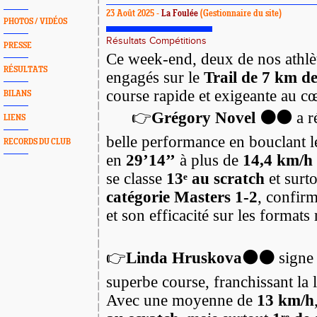
23 Août 2025 -
La Foulée
(Gestionnaire du site)
PHOTOS / VIDÉOS
Résultats Compétitions
PRESSE
Ce week-end, deux de nos athlèt
RÉSULTATS
engagés sur le
Trail de 7 km d
course rapide et exigeante au 
BILANS
👉
Grégory Novel ⚫️🟠
a r
LIENS
belle performance en bouclant l
RECORDS DU CLUB
en
29’14’’
à plus de
14,4 km/h
se classe
13ᵉ au scratch
et surt
catégorie Masters 1-2
, confirm
et son efficacité sur les formats 
👉
Linda Hruskova🟠⚫️
signe
superbe course, franchissant la 
Avec une moyenne de
13 km/h