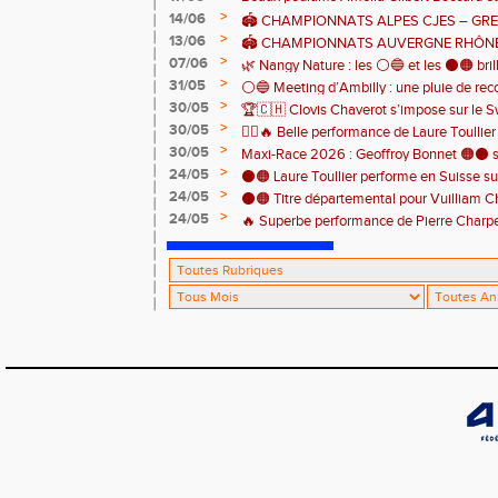
>
14/06
🏟️ CHAMPIONNATS ALPES CJES – GREN
>
13/06
2026
🏟️ CHAMPIONNATS AUVERGNE RHÔNE
>
07/06
Pontcharra 📅 Samedi 13 juin 2026
🌿 Nangy Nature : les ⚪️🔵 et les ⚫️🟠 brill
>
31/05
⚪️🔵 Meeting d’Ambilly : une pluie de rec
>
30/05
🏆🇨🇭 Clovis Chaverot s’impose sur le Sw
athlètes de l’EAA ! ⚫️🟠
>
30/05
🏃‍♀️🔥 Belle performance de Laure Toullie
>
30/05
! 🔥🏃‍♀️
Maxi-Race 2026 : Geoffroy Bonnet 🟠⚫️ s
>
24/05
en catégorie M0 sur le Tour du Lac 100 k
⚫️🟠 Laure Toullier performe en Suisse s
>
24/05
⚫️🟠 Titre départemental pour Vuilliam C
>
24/05
🔥 Superbe performance de Pierre Charpent
Grande montagne