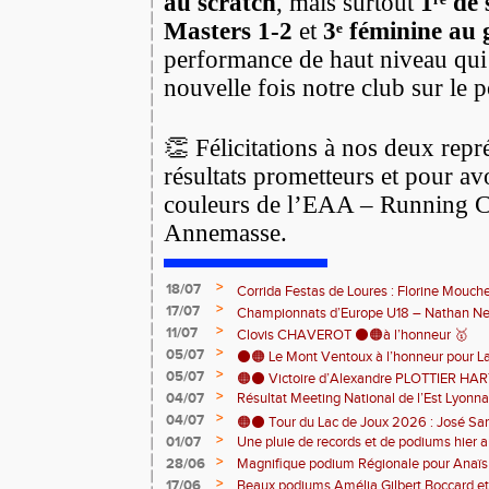
au scratch
, mais surtout
1ʳᵉ de
Masters 1-2
et
3ᵉ féminine au 
performance de haut niveau qui
nouvelle fois notre club sur le
👏 Félicitations à nos deux repr
résultats prometteurs et pour avo
couleurs de l’EAA – Running C
Annemasse.
>
18/07
Corrida Festas de Loures : Florine Mouch
>
17/07
! 🇵🇹
Championnats d’Europe U18 – Nathan Neri
>
11/07
🇨🇭🏃
Clovis CHAVEROT ⚫️🟠à l’honneur 🥇
>
05/07
⚫️🟠 Le Mont Ventoux à l’honneur pour L
>
05/07
🟠⚫️ Victoire d’Alexandre PLOTTIER HA
>
04/07
Résultat Meeting National de l’Est Lyonna
– La Garinette ! 🏆👏
>
04/07
🟠⚫️ Tour du Lac de Joux 2026 : José Sa
>
01/07
Une pluie de records et de podiums hier a
catégorie ! 🏃‍♂️🏆
clôturer en beauté cette belle saison d’at
>
28/06
Magnifique podium Régionale pour Anaï
>
17/06
Beaux podiums Amélia Gilbert Boccard et 