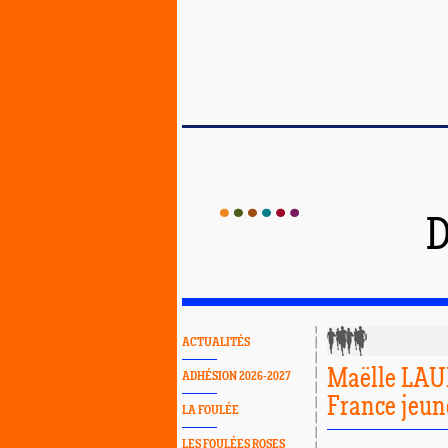
D
ACTUALITÉS
Maëlle LAU
ADHÉSION 2026-2027
France jeun
LA FOULÉE
LES FOULÉES ROSES