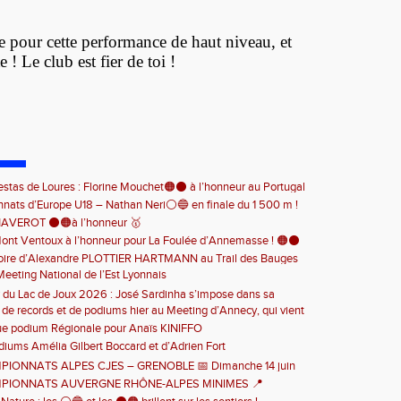
 pour cette performance de haut niveau, et
 ! Le club est fier de toi !
estas de Loures : Florine Mouchet🟠⚫️ à l’honneur au Portugal
ats d’Europe U18 – Nathan Neri⚪️🔵 en finale du 1 500 m !
HAVEROT ⚫️🟠à l’honneur 🥇
ont Ventoux à l’honneur pour La Foulée d’Annemasse ! 🟠⚫️
toire d’Alexandre PLOTTIER HARTMANN au Trail des Bauges
Meeting National de l’Est Lyonnais
nette ! 🏆👏
 du Lac de Joux 2026 : José Sardinha s’impose dans sa
 de records et de podiums hier au Meeting d’Annecy, qui vient
 🏃‍♂️🏆
en beauté cette belle saison d’athlétisme
ue podium Régionale pour Anaïs KINIFFO
iums Amélia Gilbert Boccard et d’Adrien Fort
PIONNATS ALPES CJES – GRENOBLE 📅 Dimanche 14 juin
MPIONNATS AUVERGNE RHÔNE-ALPES MINIMES 📍