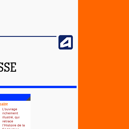
SSE
naire
L'ouvrage
richement
illustré, qui
retrace
l’Histoire de la