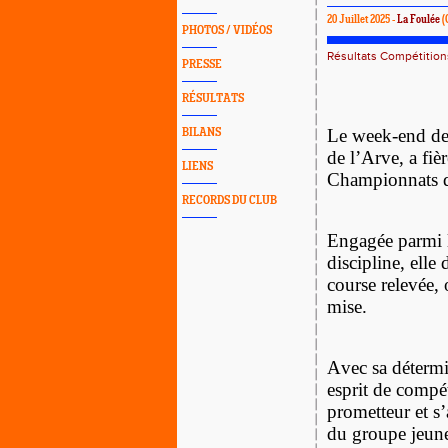
20 Juillet 2025 -
La Foulée
(
PHOTOS / VIDÉOS
Résultats Compétition
PRESSE
RÉSULTATS
Le week-end der
BILANS
de l’Arve, a fiè
LIENS
Championnats de
RECORDS DU CLUB
Engagée parmi le
discipline, elle
course relevée, 
mise.
Avec sa détermin
esprit de compé
prometteur et s
du groupe jeun