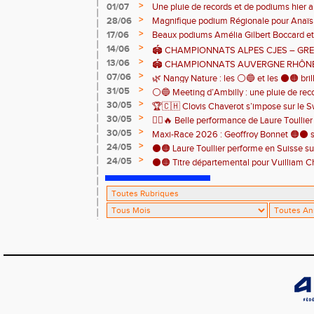
>
01/07
Une pluie de records et de podiums hier a
catégorie ! 🏃‍♂️🏆
clôturer en beauté cette belle saison d’at
>
28/06
Magnifique podium Régionale pour Anaï
>
17/06
Beaux podiums Amélia Gilbert Boccard et 
>
14/06
🏟️ CHAMPIONNATS ALPES CJES – GREN
>
13/06
2026
🏟️ CHAMPIONNATS AUVERGNE RHÔNE
>
07/06
Pontcharra 📅 Samedi 13 juin 2026
🌿 Nangy Nature : les ⚪️🔵 et les ⚫️🟠 brill
>
31/05
⚪️🔵 Meeting d’Ambilly : une pluie de rec
>
30/05
🏆🇨🇭 Clovis Chaverot s’impose sur le Sw
athlètes de l’EAA ! ⚫️🟠
>
30/05
🏃‍♀️🔥 Belle performance de Laure Toullie
>
30/05
! 🔥🏃‍♀️
Maxi-Race 2026 : Geoffroy Bonnet 🟠⚫️ s
>
24/05
en catégorie M0 sur le Tour du Lac 100 k
⚫️🟠 Laure Toullier performe en Suisse s
>
24/05
⚫️🟠 Titre départemental pour Vuilliam C