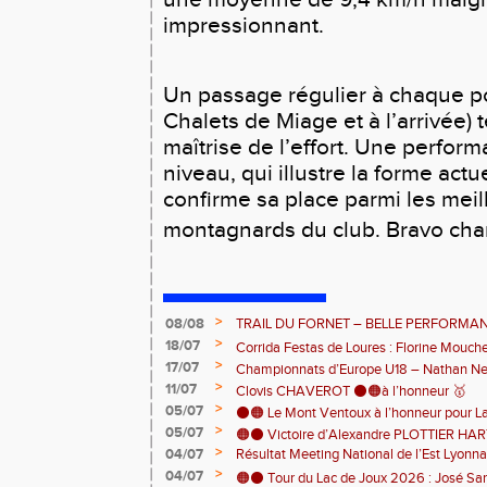
une moyenne de 9,4 km/h malgr
impressionnant.
Un passage régulier à chaque p
Chalets de Miage et à l’arrivée)
maîtrise de l’effort. Une perfor
niveau, qui illustre la forme act
confirme sa place parmi les meil
montagnards du club. Bravo cha
>
08/08
TRAIL DU FORNET – BELLE PERFORMA
>
CHARPENTIER ⚫️🟠 💪
18/07
Corrida Festas de Loures : Florine Mouch
>
17/07
! 🇵🇹
Championnats d’Europe U18 – Nathan Neri
>
11/07
🇨🇭🏃
Clovis CHAVEROT ⚫️🟠à l’honneur 🥇
>
05/07
⚫️🟠 Le Mont Ventoux à l’honneur pour L
>
05/07
🟠⚫️ Victoire d’Alexandre PLOTTIER HA
>
04/07
Résultat Meeting National de l’Est Lyonna
– La Garinette ! 🏆👏
>
04/07
🟠⚫️ Tour du Lac de Joux 2026 : José Sa