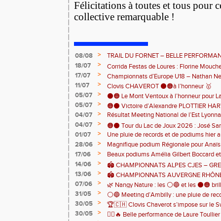
Félicitations à toutes et tous pour 
collective remarquable !
>
08/08
TRAIL DU FORNET – BELLE PERFORMA
>
CHARPENTIER ⚫️🟠 💪
18/07
Corrida Festas de Loures : Florine Mouch
>
17/07
! 🇵🇹
Championnats d’Europe U18 – Nathan Neri
>
11/07
🇨🇭🏃
Clovis CHAVEROT ⚫️🟠à l’honneur 🥇
>
05/07
⚫️🟠 Le Mont Ventoux à l’honneur pour L
>
05/07
🟠⚫️ Victoire d’Alexandre PLOTTIER HA
>
04/07
Résultat Meeting National de l’Est Lyonna
– La Garinette ! 🏆👏
>
04/07
🟠⚫️ Tour du Lac de Joux 2026 : José Sa
>
01/07
Une pluie de records et de podiums hier a
catégorie ! 🏃‍♂️🏆
clôturer en beauté cette belle saison d’at
>
28/06
Magnifique podium Régionale pour Anaï
>
17/06
Beaux podiums Amélia Gilbert Boccard et 
>
14/06
🏟️ CHAMPIONNATS ALPES CJES – GREN
>
13/06
2026
🏟️ CHAMPIONNATS AUVERGNE RHÔNE
>
07/06
Pontcharra 📅 Samedi 13 juin 2026
🌿 Nangy Nature : les ⚪️🔵 et les ⚫️🟠 brill
>
31/05
⚪️🔵 Meeting d’Ambilly : une pluie de rec
>
30/05
🏆🇨🇭 Clovis Chaverot s’impose sur le Sw
athlètes de l’EAA ! ⚫️🟠
>
30/05
🏃‍♀️🔥 Belle performance de Laure Toullie