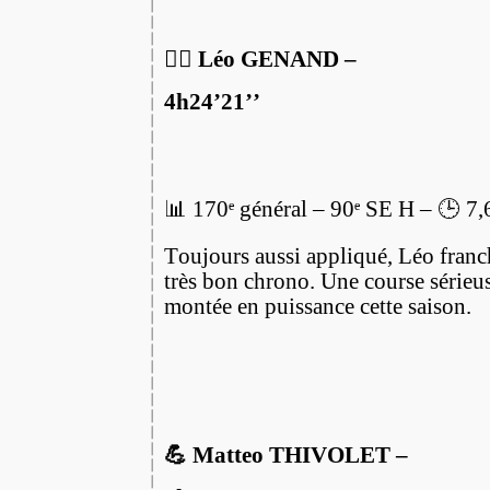
🏃‍♂️ Léo GENAND –
4h24’21’’
📊 170ᵉ général – 90ᵉ SE H – 🕒 7
Toujours aussi appliqué, Léo franch
très bon chrono. Une course sérieus
montée en puissance cette saison.
💪 Matteo THIVOLET –