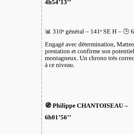
4h54’13’’
📊 310ᵉ général – 141ᵉ SE H – 🕒 
Engagé avec détermination, Matteo
prestation et confirme son potentiel 
montagneux. Un chrono très correc
à ce niveau.
🧭 Philippe CHANTOISEAU –
6h01’56’’