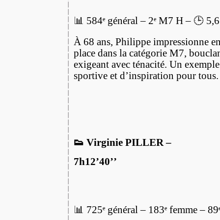
📊 584ᵉ général – 2ᵉ M7 H – 🕒 5,
À 68 ans, Philippe impressionne en
place dans la catégorie M7, boucla
exigeant avec ténacité. Un exemple
sportive et d’inspiration pour tous.
👟 Virginie PILLER –
7h12’40’’
📊 725ᵉ général – 183ᵉ femme – 89