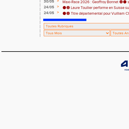
>
30/05
! 🔥🏃‍♀️
Maxi-Race 2026 : Geoffroy Bonnet 🟠⚫️ s
>
24/05
en catégorie M0 sur le Tour du Lac 100 k
⚫️🟠 Laure Toullier performe en Suisse s
>
24/05
⚫️🟠 Titre départemental pour Vuilliam C