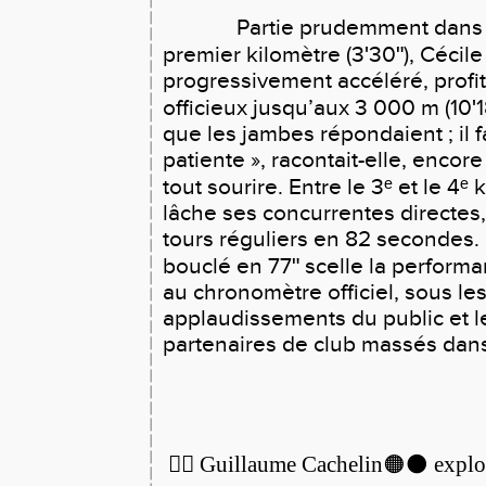
Partie prudemment dans l
premier kilomètre (3ʹ30ʺ), Cécile
progressivement accéléré, profit
officieux jusqu’aux 3 000 m (10ʹ18
que les jambes répondaient ; il fa
patiente », racontait-elle, encor
tout sourire. Entre le 3ᵉ et le 4ᵉ 
lâche ses concurrentes directes
tours réguliers en 82 secondes.
bouclé en 77ʺ scelle la performan
au chronomètre officiel, sous le
applaudissements du public et le
partenaires de club massés dans 
🏃‍♂️ Guillaume Cachelin🟠⚫️ explo