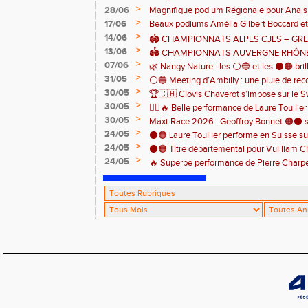
clôturer en beauté cette belle saison d’at
>
28/06
Magnifique podium Régionale pour Anaï
>
17/06
Beaux podiums Amélia Gilbert Boccard et 
>
14/06
🏟️ CHAMPIONNATS ALPES CJES – GREN
>
13/06
2026
🏟️ CHAMPIONNATS AUVERGNE RHÔNE
>
07/06
Pontcharra 📅 Samedi 13 juin 2026
🌿 Nangy Nature : les ⚪️🔵 et les ⚫️🟠 brill
>
31/05
⚪️🔵 Meeting d’Ambilly : une pluie de rec
>
30/05
🏆🇨🇭 Clovis Chaverot s’impose sur le Sw
athlètes de l’EAA ! ⚫️🟠
>
30/05
🏃‍♀️🔥 Belle performance de Laure Toullie
>
30/05
! 🔥🏃‍♀️
Maxi-Race 2026 : Geoffroy Bonnet 🟠⚫️ s
>
24/05
en catégorie M0 sur le Tour du Lac 100 k
⚫️🟠 Laure Toullier performe en Suisse s
>
24/05
⚫️🟠 Titre départemental pour Vuilliam C
>
24/05
🔥 Superbe performance de Pierre Charpent
Grande montagne