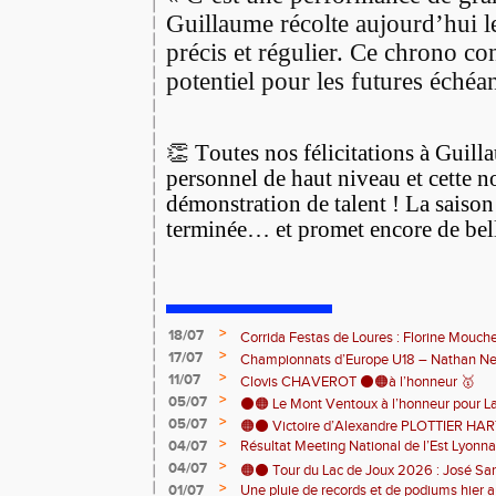
Guillaume récolte aujourd’hui le
précis et régulier. Ce chrono c
potentiel pour les futures échéa
👏 Toutes nos félicitations à Guill
personnel de haut niveau et cette n
démonstration de talent ! La saison 
terminée… et promet encore de bel
>
18/07
Corrida Festas de Loures : Florine Mouch
>
17/07
! 🇵🇹
Championnats d’Europe U18 – Nathan Neri
>
11/07
🇨🇭🏃
Clovis CHAVEROT ⚫️🟠à l’honneur 🥇
>
05/07
⚫️🟠 Le Mont Ventoux à l’honneur pour L
>
05/07
🟠⚫️ Victoire d’Alexandre PLOTTIER HA
>
04/07
Résultat Meeting National de l’Est Lyonna
– La Garinette ! 🏆👏
>
04/07
🟠⚫️ Tour du Lac de Joux 2026 : José Sa
>
01/07
Une pluie de records et de podiums hier a
catégorie ! 🏃‍♂️🏆