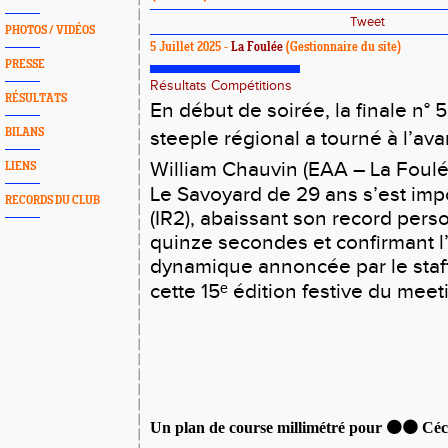
Tweet
PHOTOS / VIDÉOS
5 Juillet 2025 -
La Foulée
(Gestionnaire du site)
PRESSE
Résultats Compétitions
RÉSULTATS
En début de soirée, la finale n°
BILANS
steeple régional a tourné à l’av
William Chauvin (EAA – La Foul
LIENS
Le Savoyard de 29 ans s’est imp
RECORDS DU CLUB
(IR2), abaissant son record pers
quinze secondes et confirmant l
dynamique annoncée par le sta
cette 15ᵉ édition festive du meet
Un plan de course millimétré pour 🟠⚫️ Cé