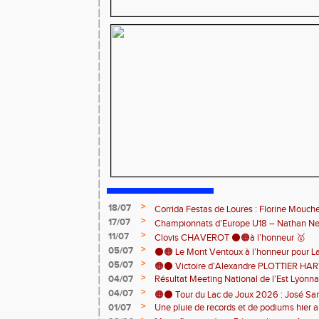
>
18/07
Corrida Festas de Loures : Florine Mouch
>
17/07
! 🇵🇹
Championnats d’Europe U18 – Nathan Neri
>
11/07
🇨🇭🏃
Clovis CHAVEROT ⚫️🟠à l’honneur 🥇
>
05/07
⚫️🟠 Le Mont Ventoux à l’honneur pour L
>
05/07
🟠⚫️ Victoire d’Alexandre PLOTTIER HA
>
04/07
Résultat Meeting National de l’Est Lyonna
– La Garinette ! 🏆👏
>
04/07
🟠⚫️ Tour du Lac de Joux 2026 : José Sa
>
01/07
Une pluie de records et de podiums hier a
catégorie ! 🏃‍♂️🏆