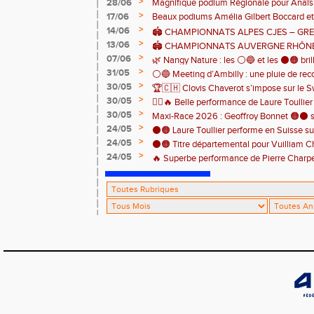
clôturer en beauté cette belle saison d’at
>
28/06
Magnifique podium Régionale pour Anaï
>
17/06
Beaux podiums Amélia Gilbert Boccard et 
>
14/06
🏟️ CHAMPIONNATS ALPES CJES – GREN
>
13/06
2026
🏟️ CHAMPIONNATS AUVERGNE RHÔNE
>
07/06
Pontcharra 📅 Samedi 13 juin 2026
🌿 Nangy Nature : les ⚪️🔵 et les ⚫️🟠 brill
>
31/05
⚪️🔵 Meeting d’Ambilly : une pluie de rec
>
30/05
🏆🇨🇭 Clovis Chaverot s’impose sur le Sw
athlètes de l’EAA ! ⚫️🟠
>
30/05
🏃‍♀️🔥 Belle performance de Laure Toullie
>
30/05
! 🔥🏃‍♀️
Maxi-Race 2026 : Geoffroy Bonnet 🟠⚫️ s
>
24/05
en catégorie M0 sur le Tour du Lac 100 k
⚫️🟠 Laure Toullier performe en Suisse s
>
24/05
⚫️🟠 Titre départemental pour Vuilliam C
>
24/05
🔥 Superbe performance de Pierre Charpent
Grande montagne