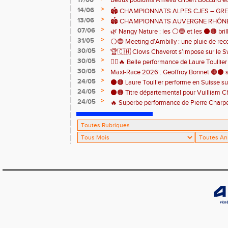
17/06
Beaux podiums Amélia Gilbert Boccard et 
>
14/06
🏟️ CHAMPIONNATS ALPES CJES – GREN
>
13/06
2026
🏟️ CHAMPIONNATS AUVERGNE RHÔNE
>
07/06
Pontcharra 📅 Samedi 13 juin 2026
🌿 Nangy Nature : les ⚪️🔵 et les ⚫️🟠 brill
>
31/05
⚪️🔵 Meeting d’Ambilly : une pluie de rec
>
30/05
🏆🇨🇭 Clovis Chaverot s’impose sur le Sw
athlètes de l’EAA ! ⚫️🟠
>
30/05
🏃‍♀️🔥 Belle performance de Laure Toullie
>
30/05
! 🔥🏃‍♀️
Maxi-Race 2026 : Geoffroy Bonnet 🟠⚫️ s
>
24/05
en catégorie M0 sur le Tour du Lac 100 k
⚫️🟠 Laure Toullier performe en Suisse s
>
24/05
⚫️🟠 Titre départemental pour Vuilliam C
>
24/05
🔥 Superbe performance de Pierre Charpent
Grande montagne