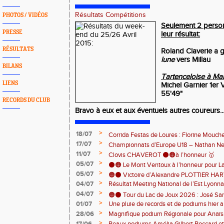
Résultats Compétitions
PHOTOS / VIDÉOS
Seulement 2 person
PRESSE
leur résultat:
RÉSULTATS
Roland Claverie a g
lune
vers Millau
BILANS
Tartenceloise à Ma
LIENS
Michel Garnier 1er
55'49"
RECORDS DU CLUB
Bravo à eux et aux éventuels autres coureurs...
>
18/07
Corrida Festas de Loures : Florine Mouch
>
17/07
! 🇵🇹
Championnats d’Europe U18 – Nathan Neri
>
11/07
🇨🇭🏃
Clovis CHAVEROT ⚫️🟠à l’honneur 🥇
>
05/07
⚫️🟠 Le Mont Ventoux à l’honneur pour L
>
05/07
🟠⚫️ Victoire d’Alexandre PLOTTIER HA
>
04/07
Résultat Meeting National de l’Est Lyonna
– La Garinette ! 🏆👏
>
04/07
🟠⚫️ Tour du Lac de Joux 2026 : José Sa
>
01/07
Une pluie de records et de podiums hier a
catégorie ! 🏃‍♂️🏆
clôturer en beauté cette belle saison d’at
>
28/06
Magnifique podium Régionale pour Anaï
>