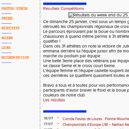
Résultats Compétitions
PHOTOS / VIDÉOS
PRESSE
Ce dimanche 25 janvier, c'est sous un temps gr
déroulés les championnats régionaux de cross
RÉSULTATS
Le parcours éprouvant par la boue ou nombreu
chaussures à quand même permis à 31 athlètes
BILANS
qualifier !
Dans ces 31 athlètes on note la victoire de Ju
LIENS
emmena derrière lui l'équipe junior afin de mo
marche du podium par équipe.
RECORDS DU CLUB
Une belle 3eme place des vétérans par équip
se classe 5eme et le cross court 6eme.
L'équipe femme et l'équipe cadette loupent de
ces dernières se qualifient quasiment toutes en
Bravo à tous et à toutes pour vos performance
participants d'avoir braver le froid et la boue po
couleurs de notre club.
Les resultas
>
18/07
Corrida Festas de Loures : Florine Mouch
>
17/07
! 🇵🇹
Championnats d’Europe U18 – Nathan Neri