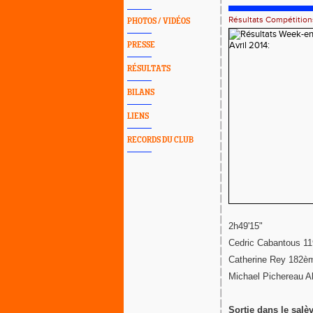
Résultats Compétition
PHOTOS / VIDÉOS
PRESSE
RÉSULTATS
BILANS
LIENS
RECORDS DU CLUB
2h49'15"
Cedric Cabantous 1
Catherine Rey 182è
Michael Pichereau 
Sortie dans le salè