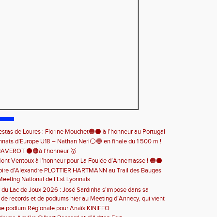
estas de Loures : Florine Mouchet🟠⚫️ à l’honneur au Portugal
ats d’Europe U18 – Nathan Neri⚪️🔵 en finale du 1 500 m !
HAVEROT ⚫️🟠à l’honneur 🥇
ont Ventoux à l’honneur pour La Foulée d’Annemasse ! 🟠⚫️
toire d’Alexandre PLOTTIER HARTMANN au Trail des Bauges
Meeting National de l’Est Lyonnais
nette ! 🏆👏
 du Lac de Joux 2026 : José Sardinha s’impose dans sa
 de records et de podiums hier au Meeting d’Annecy, qui vient
 🏃‍♂️🏆
en beauté cette belle saison d’athlétisme
ue podium Régionale pour Anaïs KINIFFO