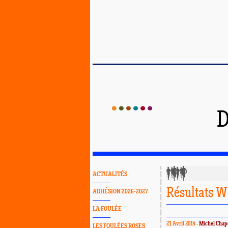
D
ACTUALITÉS
Résultats W
ADHÉSION 2026-2027
LA FOULÉE
21 Avril 2014 -
Michel Chap
LES FOULÉES ROSES