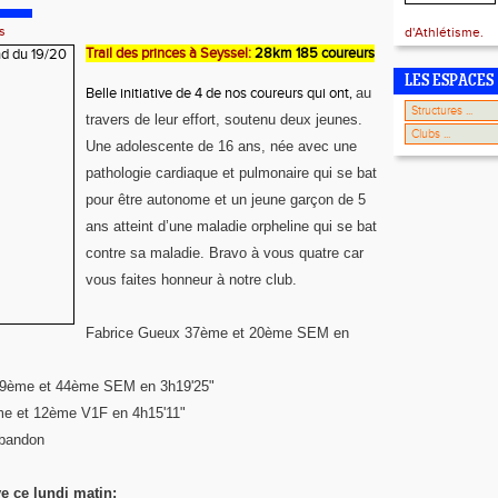
s
d'Athlétisme.
Trail des princes à Seyssel:
28km 185 coureurs
LES ESPACES
Belle initiative de 4 de nos coureurs qui ont,
au
travers de leur effort, soutenu deux jeunes.
Une adolescente de 16 ans, née avec une
pathologie cardiaque et pulmonaire qui se bat
pour être autonome et un jeune garçon de 5
ans atteint d’une maladie orpheline qui se bat
contre sa maladie. Bravo à vous quatre car
vous faites honneur à notre club.
Fabrice Gueux 37ème et 20ème SEM en
19ème et 44ème SEM en 3h19'25"
me et 12ème V1F en 4h15'11"
Abandon
ve ce lundi matin: