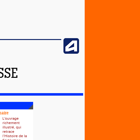
SSE
naire
L'ouvrage
richement
illustré, qui
retrace
l’Histoire de la