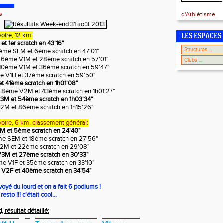
s
d'Athlétisme.
oire, 12 km:
LES ESPACES
et 1er scratch en 43'16"
5ème SEM et 6ème scratch en 47'01"
 6ème V1M et 28ème scratch en 57'01"
 10ème V1M et 36ème scratch en 59'47"
ème V1H et 37ème scratch en 59'50"
et 41ème scratch en 1h01'08"
, 8ème V2M et 43ème scratch en 1h01'27"
V3M et 54ème scratch en 1h03'34"
V2M et 86ème scratch en 1h15'26"
voire, 6 km, classement général:
2M et 5ème scratch en 24'40"
me SEM et 18ème scratch en 27'56"
V2M et 22ème scratch en 29'08"
V3M et 27ème scratch en 30'33"
me V1F et 35ème scratch en 33'10"
e V2F et 40ème scratch en 34'54"
oyé du lourd et on a fait 6 podiums !
esto !!! c'était cool...
résultat détaillé: