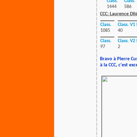
Class.
Class.
1444
586
CCC: Laurence Dlié
Class.
Class. V1 
1085
40
Class.
Class. V2
97
2
Bravo à Pierre Cu
à la CCC, c'est exc