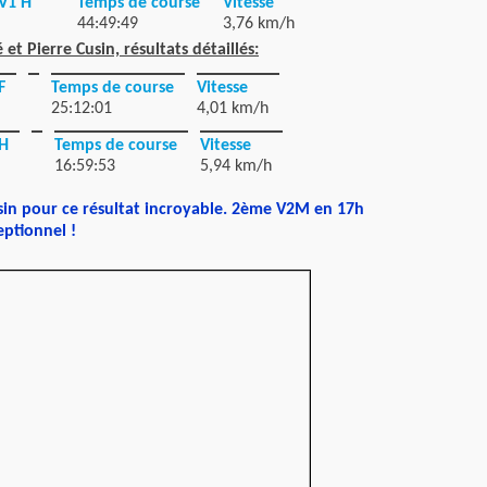
 V1 H
Temps de course
Vitesse
44:49:49
3,76 km/h
 et Pierre Cusin, résultats détaillés:
F
Temps de course
Vitesse
25:12:01
4,01 km/h
 H
Temps de course
Vitesse
16:59:53
5,94 km/h
sin pour ce résultat incroyable. 2ème V2M en 17h
eptionnel !