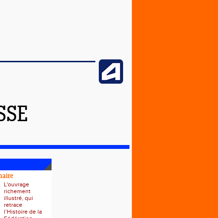
SSE
naire
L'ouvrage
richement
illustré, qui
retrace
l’Histoire de la