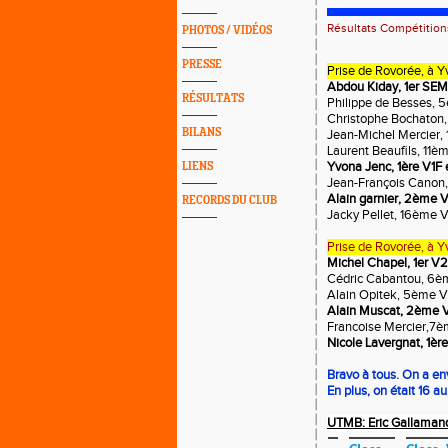
Résultats Compétition
PHOTOS / VIDÉOS
PRESSE
Prise de Rovorée, à Yv
Abdou Kiday, 1er SEM 
RÉSULTATS
Philippe de Besses, 
Christophe Bochaton,
BILANS
Jean-Michel Mercier,
Laurent Beaufils, 11
Yvona Jenc, 1ère V1F 
LIENS
Jean-François Canon
Alain garnier, 2ème 
RECORDS DU CLUB
Jacky Pellet, 16ème 
Prise de Rovorée, à Y
Michel Chapel, 1er V
Cédric Cabantou, 6è
Alain Opitek, 5ème 
Alain Muscat, 2ème 
Francoise Mercier,7è
Nicole Lavergnat, 1èr
Bravo à tous. On a env
En plus, on était 16 au r
UTMB: Eric Gallamand, 