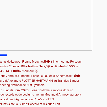
estas de Loures : Florine Mouchet🟠⚫️ à l’honneur au Portugal
ats d’Europe U18 – Nathan Neri⚪️🔵 en finale du 1 500 m !
HAVEROT ⚫️🟠à l’honneur 🥇
ont Ventoux à l’honneur pour La Foulée d’Annemasse ! 🟠⚫️
toire d’Alexandre PLOTTIER HARTMANN au Trail des Bauges
Meeting National de l’Est Lyonnais
nette ! 🏆👏
 du Lac de Joux 2026 : José Sardinha s’impose dans sa
 de records et de podiums hier au Meeting d’Annecy, qui vient
 🏃‍♂️🏆
en beauté cette belle saison d’athlétisme
ue podium Régionale pour Anaïs KINIFFO
iums Amélia Gilbert Boccard et d’Adrien Fort