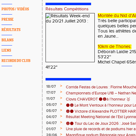
Résultats Compétitions
PHOTOS / VIDÉOS
Montée du Nid d'Ai
PRESSE
Très belle particip
quelques belles pe
RÉSULTATS
Tous les athlètes d
en Jaune...
BILANS
10km de Thones:
LIENS
Déborah Laidie 21
53'22''
RECORDS DU CLUB
Michel Chapel 65è
41'22"
>
18/07
Corrida Festas de Loures : Florine Mouch
>
17/07
! 🇵🇹
Championnats d’Europe U18 – Nathan Neri
>
11/07
🇨🇭🏃
Clovis CHAVEROT ⚫️🟠à l’honneur 🥇
>
05/07
⚫️🟠 Le Mont Ventoux à l’honneur pour L
>
05/07
🟠⚫️ Victoire d’Alexandre PLOTTIER HA
>
04/07
Résultat Meeting National de l’Est Lyonna
– La Garinette ! 🏆👏
>
04/07
🟠⚫️ Tour du Lac de Joux 2026 : José Sa
>
01/07
Une pluie de records et de podiums hier a
catégorie ! 🏃‍♂️🏆
clôturer en beauté cette belle saison d’at
>
28/06
Magnifique podium Régionale pour Anaï