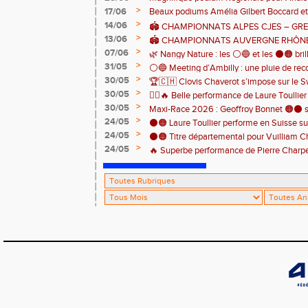
>
17/06
Beaux podiums Amélia Gilbert Boccard et 
>
14/06
🏟️ CHAMPIONNATS ALPES CJES – GREN
>
13/06
2026
🏟️ CHAMPIONNATS AUVERGNE RHÔNE
>
07/06
Pontcharra 📅 Samedi 13 juin 2026
🌿 Nangy Nature : les ⚪️🔵 et les ⚫️🟠 brill
>
31/05
⚪️🔵 Meeting d’Ambilly : une pluie de rec
>
30/05
🏆🇨🇭 Clovis Chaverot s’impose sur le Sw
athlètes de l’EAA ! ⚫️🟠
>
30/05
🏃‍♀️🔥 Belle performance de Laure Toullie
>
30/05
! 🔥🏃‍♀️
Maxi-Race 2026 : Geoffroy Bonnet 🟠⚫️ s
>
24/05
en catégorie M0 sur le Tour du Lac 100 k
⚫️🟠 Laure Toullier performe en Suisse s
>
24/05
⚫️🟠 Titre départemental pour Vuilliam C
>
24/05
🔥 Superbe performance de Pierre Charpent
Grande montagne