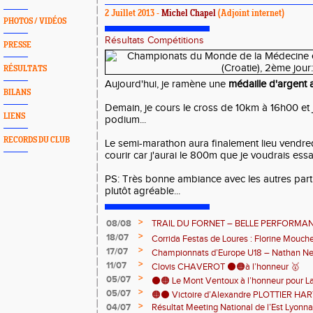
2 Juillet 2013 -
Michel Chapel
(Adjoint internet)
PHOTOS / VIDÉOS
Résultats Compétitions
PRESSE
RÉSULTATS
Aujourd'hui, je ramène une
médaille d'argent 
BILANS
Demain, je cours le cross de 10km à 16h00 et j
LIENS
podium...
RECORDS DU CLUB
Le semi-marathon aura finalement lieu vendred
courir car j'aurai le 800m que je voudrais ess
PS: Très bonne ambiance avec les autres parti
plutôt agréable...
>
08/08
TRAIL DU FORNET – BELLE PERFORMA
>
CHARPENTIER ⚫️🟠 💪
18/07
Corrida Festas de Loures : Florine Mouch
>
17/07
! 🇵🇹
Championnats d’Europe U18 – Nathan Neri
>
11/07
🇨🇭🏃
Clovis CHAVEROT ⚫️🟠à l’honneur 🥇
>
05/07
⚫️🟠 Le Mont Ventoux à l’honneur pour L
>
05/07
🟠⚫️ Victoire d’Alexandre PLOTTIER HA
>
04/07
Résultat Meeting National de l’Est Lyonna
– La Garinette ! 🏆👏