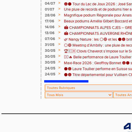
>
04/07
🟠⚫️ Tour du Lac de Joux 2026 : José Sa
>
01/07
Une pluie de records et de podiums hier a
catégorie ! 🏃‍♂️🏆
clôturer en beauté cette belle saison d’at
>
28/06
Magnifique podium Régionale pour Anaï
>
17/06
Beaux podiums Amélia Gilbert Boccard et 
>
14/06
🏟️ CHAMPIONNATS ALPES CJES – GREN
>
13/06
2026
🏟️ CHAMPIONNATS AUVERGNE RHÔNE
>
07/06
Pontcharra 📅 Samedi 13 juin 2026
🌿 Nangy Nature : les ⚪️🔵 et les ⚫️🟠 brill
>
31/05
⚪️🔵 Meeting d’Ambilly : une pluie de rec
>
30/05
🏆🇨🇭 Clovis Chaverot s’impose sur le Sw
athlètes de l’EAA ! ⚫️🟠
>
30/05
🏃‍♀️🔥 Belle performance de Laure Toullie
>
30/05
! 🔥🏃‍♀️
Maxi-Race 2026 : Geoffroy Bonnet 🟠⚫️ s
>
24/05
en catégorie M0 sur le Tour du Lac 100 k
⚫️🟠 Laure Toullier performe en Suisse s
>
24/05
⚫️🟠 Titre départemental pour Vuilliam C